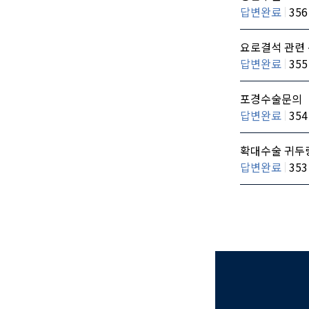
답변완료
356
요로결석 관련 
답변완료
355
포경수술문의
답변완료
354
확대수술 귀두랑
답변완료
353