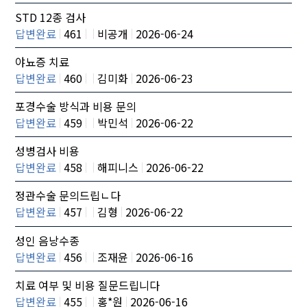
STD 12종 검사
답변완료
461
비공개
2026-06-24
야뇨증 치료
답변완료
460
김미화
2026-06-23
포경수술 방식과 비용 문의
답변완료
459
박민석
2026-06-22
성병검사 비용
답변완료
458
해피니스
2026-06-22
정관수술 문의드립ㄴ다
답변완료
457
김형
2026-06-22
성인 음낭수종
답변완료
456
조재윤
2026-06-16
치료 여부 및 비용 질문드립니다
답변완료
455
홍*원
2026-06-16