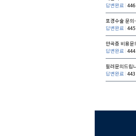
답변완료
446
포경수술 문의-
답변완료
445
만곡증 비용문
답변완료
444
필러문의드립
답변완료
443