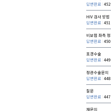
답변완료
452
HIV 검사 방법
답변완료
451
비보험 좌측 정
답변완료
450
포경수술
답변완료
449
정관수술문의
답변완료
448
질문
답변완료
447
재문의