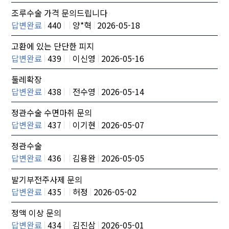
조루수술 가격 문의드립니다
답변완료
440
양*혁
2026-05-18
고환에 있는 단단한 피지
답변완료
439
이신영
2026-05-16
둘레확장
답변완료
438
전수영
2026-05-14
정관수술 수면마취 문의
답변완료
437
이기현
2026-05-07
정관수술
답변완료
436
김용완
2026-05-05
발기부전주사제 문의
답변완료
435
허정
2026-05-02
정액 이상 문의
답변완료
434
김진삼
2026-05-01