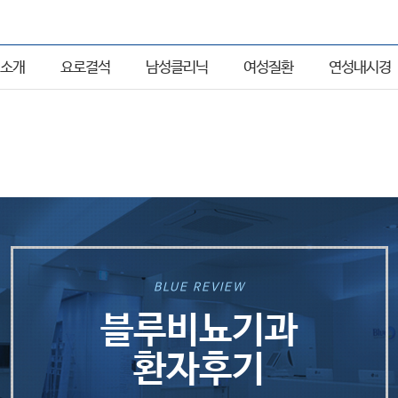
소개
요로결석
남성클리닉
여성질환
연성내시경
BLUE REVIEW
블루비뇨기과
환자후기