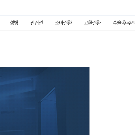
성병
전립선
소아질환
고환질환
수술 후 주