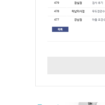
479
잠실점
검사 후기
478
하남미사점
무도정관수
477
강남점
아들 포경