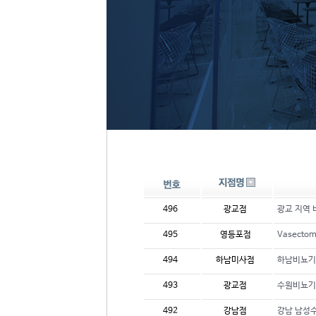
496
광교점
광교 지역 
495
영등포점
Vasecto
494
하남미사점
하남비뇨기
493
광교점
수원비뇨기
492
강남점
강남 남성