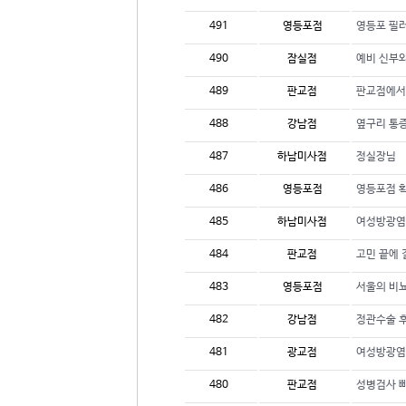
491
영등포점
영등포 필
490
잠실점
예비 신부
489
판교점
판교점에서
488
강남점
옆구리 통증
487
하남미사점
정실장님
486
영등포점
영등포점 
485
하남미사점
여성방광염
484
판교점
고민 끝에 
483
영등포점
서울의 비
482
강남점
정관수술 
481
광교점
여성방광염
480
판교점
성병검사 