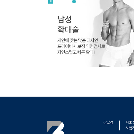
잠실점
서울특
사업자