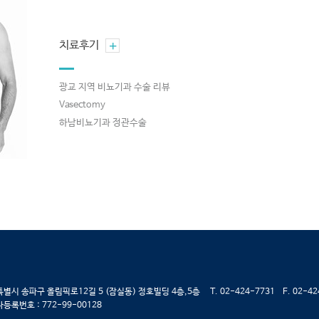
+
치료후기
광교 지역 비뇨기과 수술 리뷰
Vasectomy
하남비뇨기과 정관수술
별시 송파구 올림픽로12길 5 (잠실동) 정호빌딩 4층,5층 T. 02-424-7731 F. 02-42
등록번호 : 772-99-00128