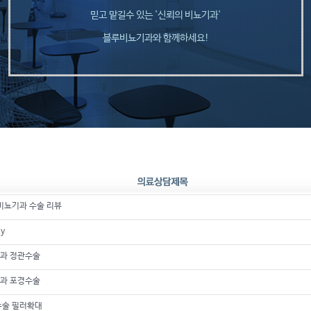
믿고 맡길수 있는 '신뢰의 비뇨기과'
블루비뇨기과와 함께하세요!
비뇨기과 수술 리뷰
my
과 정관수술
과 포경수술
수술 필러확대