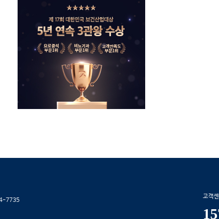
고객센
4-7735
15