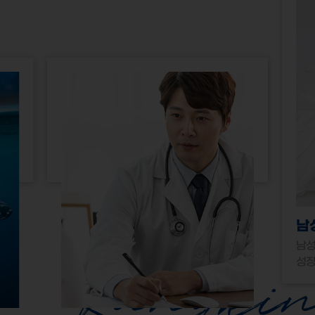
남
남성
성장