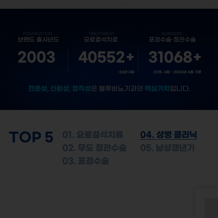
2003
40552
+
31068
+
~26년 4월
2015. 6월 ~ 2026년 4월 기준
전문성
신뢰성
정직성
핵심가치
,
,
은 블루비뇨기과의
입니다.
TOP 5
01. 요로결석치료
04. 성병 클리닉
02. 무도 정관수술
05. 남성갱년기
03. 포경수술