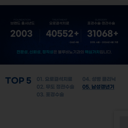
2003
40552
+
31068
+
~26년 4월
2015. 6월 ~ 2026년 4월 기준
전문성
신뢰성
정직성
핵심가치
,
,
은 블루비뇨기과의
입니다.
TOP 5
01. 요로결석치료
04. 성병 클리닉
02. 무도 정관수술
05. 남성갱년기
03. 포경수술