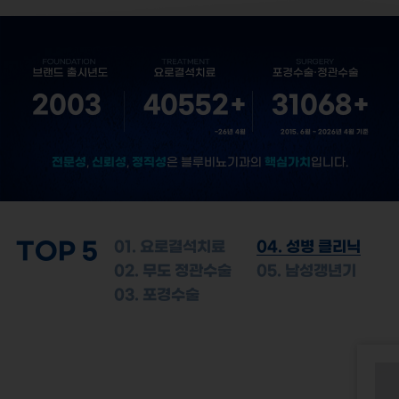
2003
40552
+
31068
+
~26년 4월
2015. 6월 ~ 2026년 4월 기준
전문성
신뢰성
정직성
핵심가치
,
,
은 블루비뇨기과의
입니다.
TOP 5
01. 요로결석치료
04. 성병 클리닉
02. 무도 정관수술
05. 남성갱년기
03. 포경수술