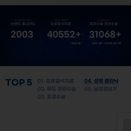
2003
40552
+
31068
+
~26년 4월
2015. 6월 ~ 2026년 4월 기준
TOP 5
01. 요로결석치료
04. 성병 클리닉
02. 무도 정관수술
05. 남성갱년기
03. 포경수술