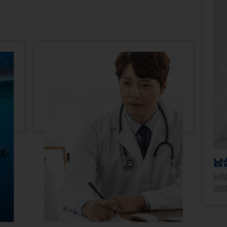
남
남성
성장