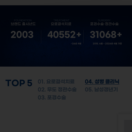
2003
40552
+
31068
+
~26년 4월
2015. 6월 ~ 2026년 4월 기준
TOP 5
01. 요로결석치료
04. 성병 클리닉
02. 무도 정관수술
05. 남성갱년기
03. 포경수술