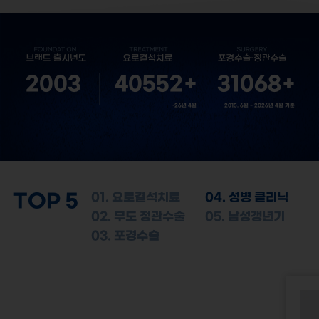
2003
40552
+
31068
+
~26년 4월
2015. 6월 ~ 2026년 4월 기준
TOP 5
01. 요로결석치료
04. 성병 클리닉
02. 무도 정관수술
05. 남성갱년기
03. 포경수술