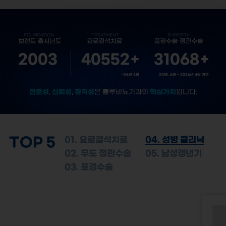
2003
40552
+
31068
+
~26년 4월
2015. 6월 ~ 2026년 4월 기준
전문성
신뢰성
정직성
핵심가치
,
,
은 블루비뇨기과의
입니다.
TOP 5
01. 요로결석치료
04. 성병 클리닉
02. 무도 정관수술
05. 남성갱년기
03. 포경수술