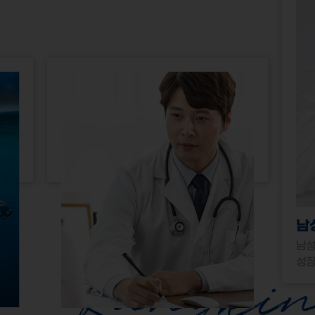
남
남성
성장