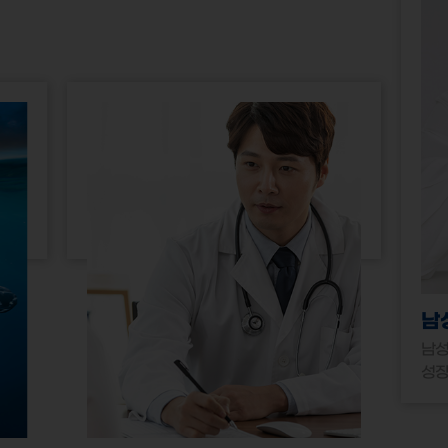
남
남성
성장