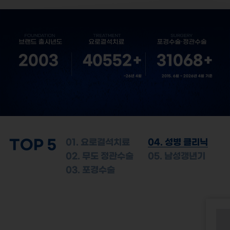
2003
40552
+
31068
+
~26년 4월
2015. 6월 ~ 2026년 4월 기준
TOP 5
01. 요로결석치료
04. 성병 클리닉
02. 무도 정관수술
05. 남성갱년기
03. 포경수술