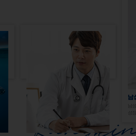
남
남성
성장