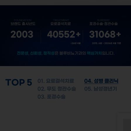
2003
40552
+
31068
+
~26년 4월
2015. 6월 ~ 2026년 4월 기준
전문성
신뢰성
정직성
핵심가치
,
,
은 블루비뇨기과의
입니다.
TOP 5
01. 요로결석치료
04. 성병 클리닉
02. 무도 정관수술
05. 남성갱년기
03. 포경수술