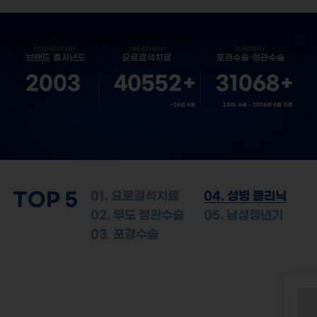
2003
40552
+
31068
+
~26년 4월
2015. 6월 ~ 2026년 4월 기준
TOP 5
01. 요로결석치료
04. 성병 클리닉
02. 무도 정관수술
05. 남성갱년기
03. 포경수술