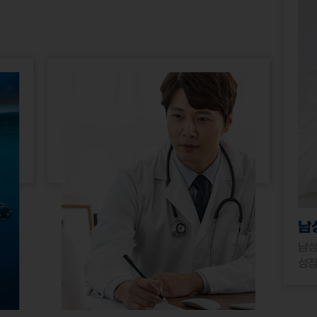
남
남성
성장