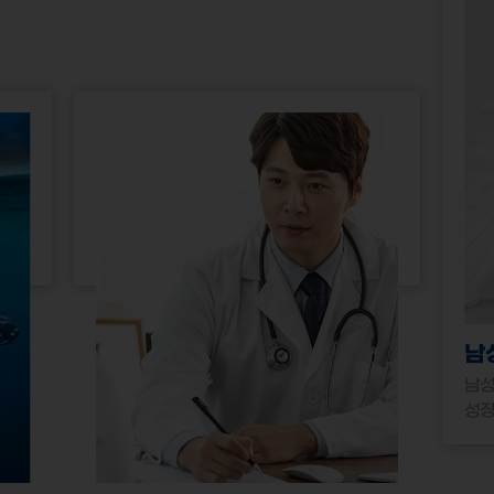
남
남성
성장