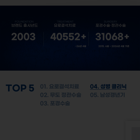
2003
40552
+
31068
+
~26년 4월
2015. 6월 ~ 2026년 4월 기준
TOP 5
01. 요로결석치료
04. 성병 클리닉
02. 무도 정관수술
05. 남성갱년기
03. 포경수술