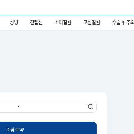
성병
전립선
소아질환
고환질환
수술 후 주
지점 예약