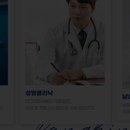
성병클리닉
남
PCR검사부터 익명검진,
남성
선
비공개 차트시스템으로 사후관리까지
성장