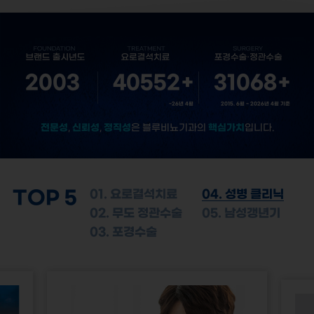
2003
40552
+
31068
+
~26년 4월
2015. 6월 ~ 2026년 4월 기준
전문성
신뢰성
정직성
핵심가치
,
,
은 블루비뇨기과의
입니다.
TOP 5
01. 요로결석치료
04. 성병 클리닉
02. 무도 정관수술
05. 남성갱년기
03. 포경수술