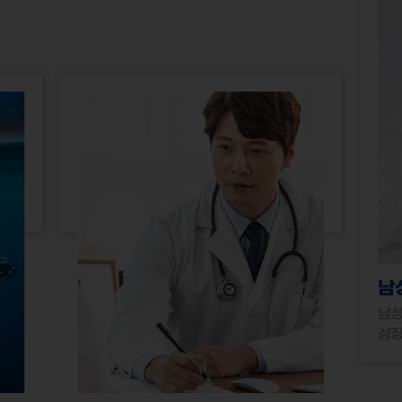
남
남성
성장