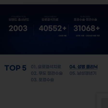
2003
40552
+
31068
+
~26년 4월
2015. 6월 ~ 2026년 4월 기준
TOP 5
01. 요로결석치료
04. 성병 클리닉
02. 무도 정관수술
05. 남성갱년기
03. 포경수술