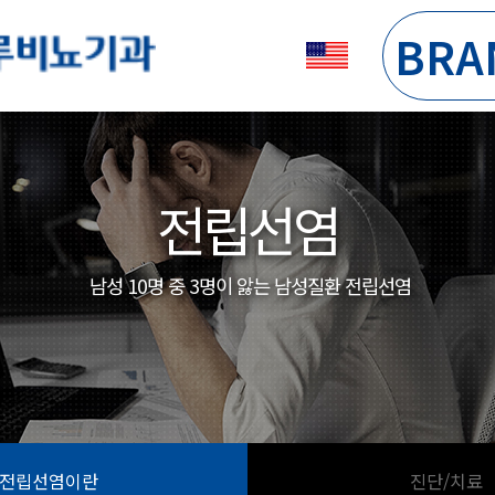
BRA
전립선염
남성 10명 중 3명이 앓는 남성질환 전립선염
전립선염이란
진단/치료