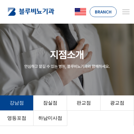
BRANCH
강남점
잠실점
판교점
광교점
영등포점
하남미사점