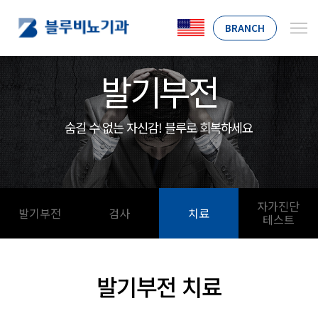
BRANCH
발기부전
숨길 수 없는 자신감! 블루로 회복하세요
자가진단
발기부전
검사
치료
테스트
발기부전 치료