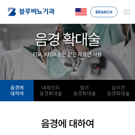
BRANCH
음경 확대술
FDA, KFDA 승인 받은 제품만 사용
음경에
대체진피
필러
실리콘
대하여
음경확대술
음경확대술
음경확대술
음경에 대하여