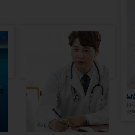
남
남성
성장