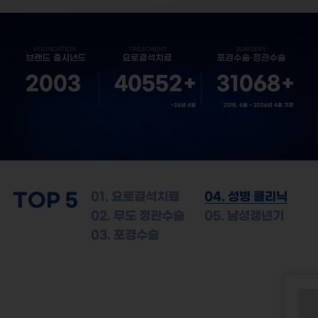
2003
40552
+
31068
+
~26년 4월
2015. 6월 ~ 2026년 4월 기준
TOP 5
01. 요로결석치료
04. 성병 클리닉
02. 무도 정관수술
05. 남성갱년기
03. 포경수술