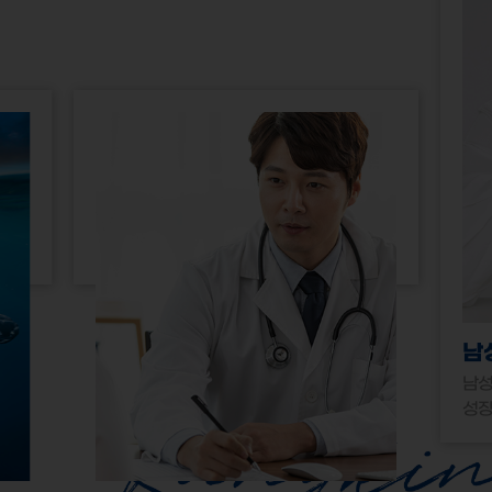
남
남성
성장