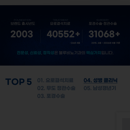
2003
40552
+
31068
+
~26년 4월
2015. 6월 ~ 2026년 4월 기준
전문성
신뢰성
정직성
핵심가치
,
,
은 블루비뇨기과의
입니다.
TOP 5
01. 요로결석치료
04. 성병 클리닉
02. 무도 정관수술
05. 남성갱년기
03. 포경수술