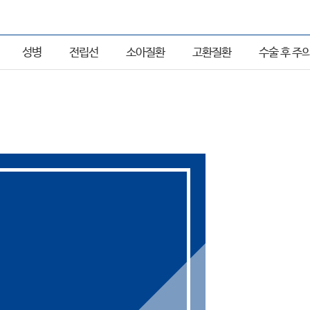
성병
전립선
소아질환
고환질환
수술 후 주