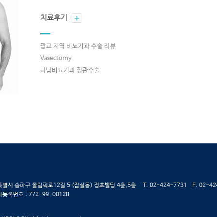
+
치료후기
광교 지역 비뇨기과 수술 리뷰
Vasectomy
하남비뇨기과 정관수술
별시 송파구 올림픽로12길 5 (잠실동) 정호빌딩 4층,5층 T. 02-424-7731 F. 02-42
등록번호 : 772-99-00128