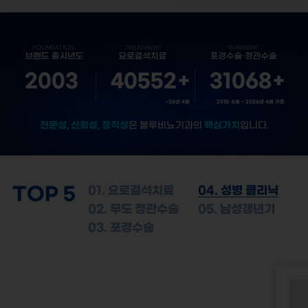
2003
40552
+
31068
+
~26년 4월
2015. 6월 ~ 2026년 4월 기준
전문성
신뢰성
정직성
핵심가치
,
,
은 블루비뇨기과의
입니다.
TOP 5
01. 요로결석치료
04. 성병 클리닉
02. 무도 정관수술
05. 남성갱년기
03. 포경수술