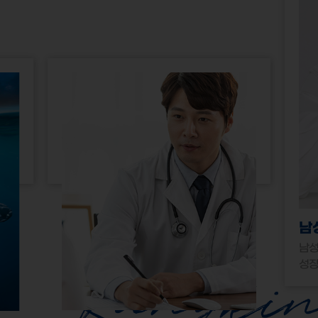
남
남성
성장