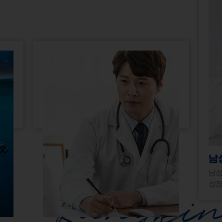
남
남성
성장