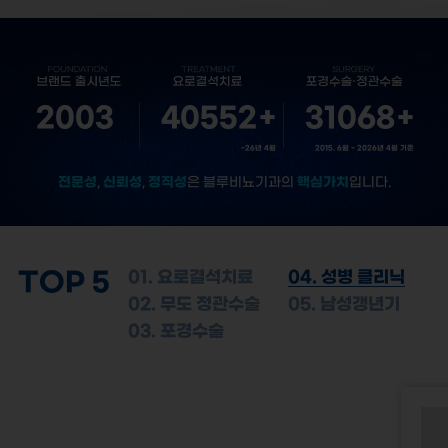
2003
40552
+
31068
+
~26년 4월
2015. 6월 ~ 2026년 4월 기준
전문성
신뢰성
정직성
핵심가치
,
,
은 블루비뇨기과의
입니다.
TOP 5
01. 요로결석치료
04. 성병 클리닉
02. 무도 정관수술
05. 남성갱년기
03. 포경수술