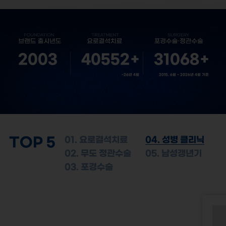
2003
40552
+
31068
+
~26년 4월
2015. 6월 ~ 2026년 4월 기준
TOP 5
01. 요로결석치료
04. 성병 클리닉
02. 무도 정관수술
05. 남성갱년기
03. 포경수술