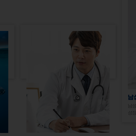
남
남성
성장